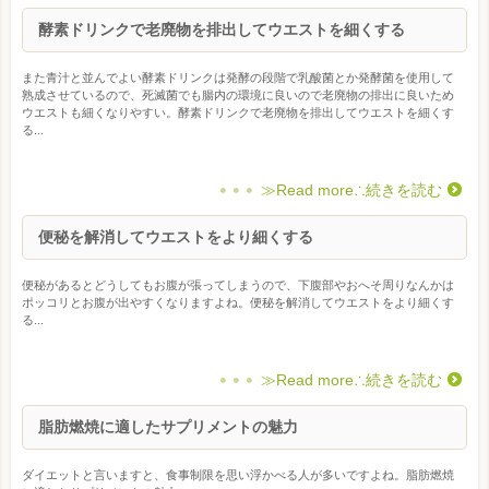
酵素ドリンクで老廃物を排出してウエストを細くする
また青汁と並んでよい酵素ドリンクは発酵の段階で乳酸菌とか発酵菌を使用して
熟成させているので、死滅菌でも腸内の環境に良いので老廃物の排出に良いため
ウエストも細くなりやすい。酵素ドリンクで老廃物を排出してウエストを細くす
る...
≫Read more∴続きを読む
便秘を解消してウエストをより細くする
便秘があるとどうしてもお腹が張ってしまうので、下腹部やおへそ周りなんかは
ポッコリとお腹が出やすくなりますよね。便秘を解消してウエストをより細くす
る...
≫Read more∴続きを読む
脂肪燃焼に適したサプリメントの魅力
ダイエットと言いますと、食事制限を思い浮かべる人が多いですよね。脂肪燃焼