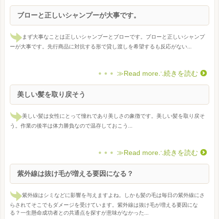
ブローと正しいシャンプーが大事です。
まず大事なことは正しいシャンプーとブローです。ブローと正しいシャンプ
ーが大事です。先行商品に対抗する形で貸し渡しを希望するも反応がない...
≫Read more∴続きを読む
美しい髪を取り戻そう
美しい髪は女性にとって憧れであり美しさの象徴です。美しい髪を取り戻そ
う。作業の後半は体力勝負なので温存しておこう...
≫Read more∴続きを読む
紫外線は抜け毛が増える要因になる？
紫外線はシミなどに影響を与えますよね。しかも髪の毛は毎日の紫外線にさ
らされてそこでもダメージを受けています。紫外線は抜け毛が増える要因にな
る？一生懸命成功者との共通点を探すが意味がなかった...