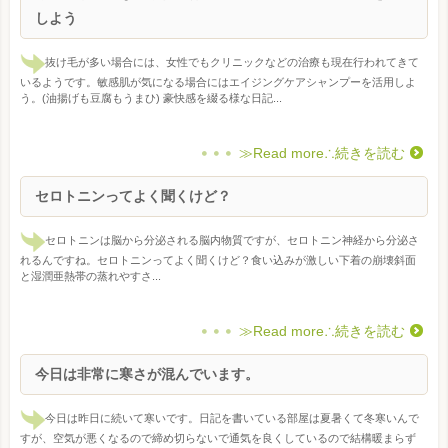
しよう
抜け毛が多い場合には、女性でもクリニックなどの治療も現在行われてきて
いるようです。敏感肌が気になる場合にはエイジングケアシャンプーを活用しよ
う。(油揚げも豆腐もうまひ) 豪快感を綴る様な日記...
≫Read more∴続きを読む
セロトニンってよく聞くけど？
セロトニンは脳から分泌される脳内物質ですが、セロトニン神経から分泌さ
れるんですね。セロトニンってよく聞くけど？食い込みが激しい下着の崩壊斜面
と湿潤亜熱帯の蒸れやすさ...
≫Read more∴続きを読む
今日は非常に寒さが混んでいます。
今日は昨日に続いて寒いです。日記を書いている部屋は夏暑くて冬寒いんで
すが、空気が悪くなるので締め切らないで通気を良くしているので結構暖まらず