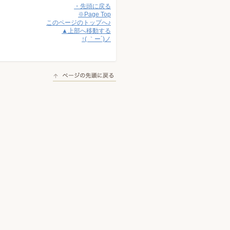
・先頭に戻る
※Page Top
このページのトップへ♪
▲上部へ移動する
↑( ｀ー´)ノ