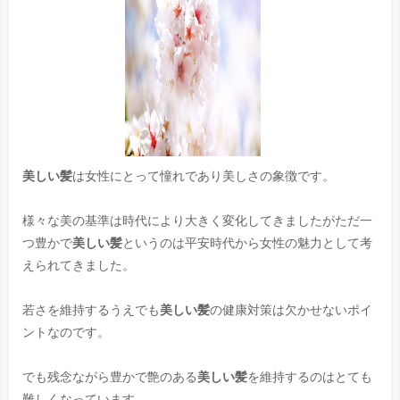
美しい髪
は女性にとって憧れであり美しさの象徴です。
様々な美の基準は時代により大きく変化してきましたがただ一
つ豊かで
美しい髪
というのは平安時代から女性の魅力として考
えられてきました。
若さを維持するうえでも
美しい髪
の健康対策は欠かせないポイ
ントなのです。
でも残念ながら豊かで艶のある
美しい髪
を維持するのはとても
難しくなっています。