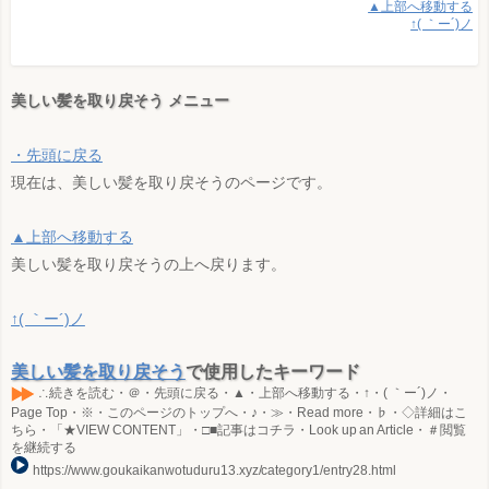
▲上部へ移動する
↑( ｀ー´)ノ
美しい髪を取り戻そう メニュー
・先頭に戻る
現在は、美しい髪を取り戻そうのページです。
▲上部へ移動する
美しい髪を取り戻そうの上へ戻ります。
↑( ｀ー´)ノ
美しい髪を取り戻そう
で使用したキーワード
∴続きを読む・＠・先頭に戻る・▲・上部へ移動する・↑・( ｀ー´)ノ・
Page Top・※・このページのトップへ・♪・≫・Read more・♭・◇詳細はこ
ちら・「★VIEW CONTENT」・□■記事はコチラ・Look up an Article・＃閲覧
を継続する
https://www.goukaikanwotuduru13.xyz/category1/entry28.html